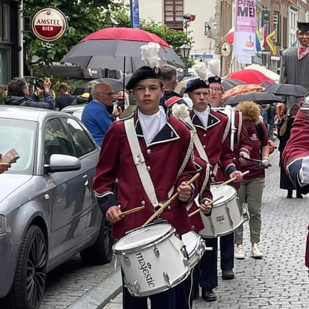
en repetitie-avond
enavend workshop