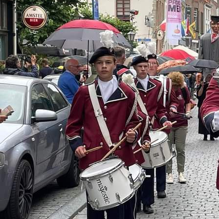
en repetitie-avond
enavend workshop